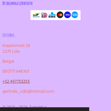
Betaalmogelijkheden
ZotteMus
Kapelstraat 26
2275 Lille
België
BE0771.648.163
+32 497733253
gerlinde_vdb@hotmail.com
© 2021 - 2026 ZotteMus