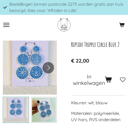
Bestellingen binnen postcode 2275 worden gratis aan huis
Ga
bezorgd. Kies voor ‘Afhalen in Lille’.
direct
naar
de
hoofdinhoud
Riptide Tripple Circle Blue 2
€ 22,00
In
winkelwagen
Kleuren: wit, blauw
Materialen: polymeerklei,
UV hars, RVS onderdelen