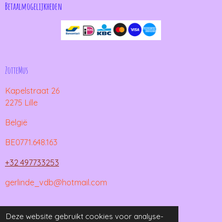
Betaalmogelijkheden
ZotteMus
Kapelstraat 26
2275 Lille
België
BE0771.648.163
+32 497733253
gerlinde_vdb@hotmail.com
© 2021 - 2026 ZotteMus
Deze website gebruikt cookies voor analyse-