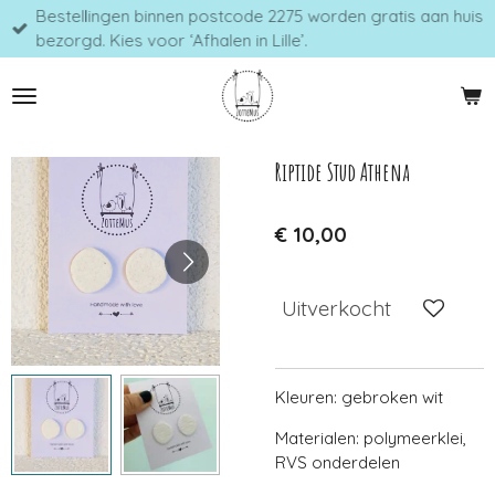
Bestellingen binnen postcode 2275 worden gratis aan huis
Ga
bezorgd. Kies voor ‘Afhalen in Lille’.
direct
naar
de
hoofdinhoud
Riptide Stud Athena
€ 10,00
Uitverkocht
Kleuren: gebroken wit
Materialen: polymeerklei,
RVS onderdelen