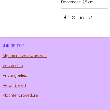
Doorsnede: 2,5 cm
D
D
S
D
e
e
h
e
l
e
a
l
e
l
r
e
n
e
n
Klantenservice
Algemene voorwaarden
Verzending
Privacybeleid
Retourbeleid
Klachtenprocedure