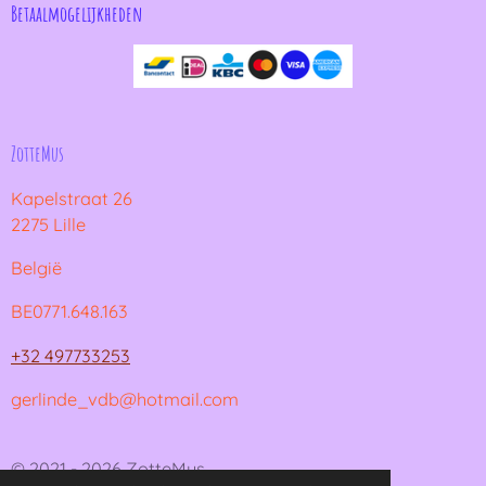
Betaalmogelijkheden
ZotteMus
Kapelstraat 26
2275 Lille
België
BE0771.648.163
+32 497733253
gerlinde_vdb@hotmail.com
© 2021 - 2026 ZotteMus