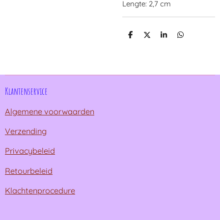
Lengte: 2,7 cm
D
D
S
D
e
e
h
e
l
e
a
l
e
l
r
e
n
e
n
Klantenservice
Algemene voorwaarden
Verzending
Privacybeleid
Retourbeleid
Klachtenprocedure