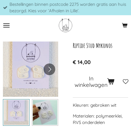
Bestellingen binnen postcode 2275 worden gratis aan huis
Ga
bezorgd. Kies voor ‘Afhalen in Lille’.
direct
naar
de
hoofdinhoud
Riptide Stud Mykonos
€ 14,00
In
winkelwagen
Kleuren: gebroken wit
Materialen: polymeerklei,
RVS onderdelen