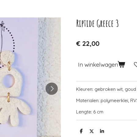
Riptide Greece 3
€ 22,00
In winkelwagen
Kleuren: gebroken wit, goud
Materialen: polymeerklei, R
Lengte: 6 cm
D
D
S