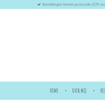
Bestellingen binnen postcode 2275 word
Ga
direct
naar
de
hoofdinhoud
HOME
OVER MIJ
KE