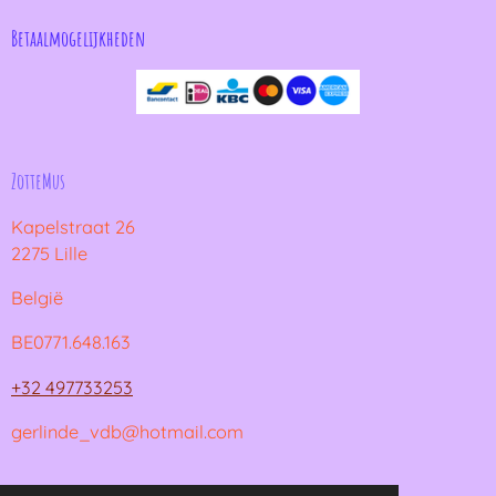
Betaalmogelijkheden
ZotteMus
Kapelstraat 26
2275 Lille
België
BE0771.648.163
+32 497733253
gerlinde_vdb@hotmail.com