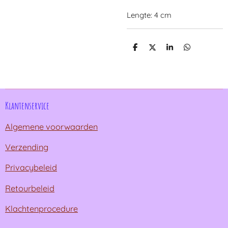
Lengte: 4 cm
D
D
S
D
e
e
h
e
l
e
a
l
e
l
r
e
n
e
n
Klantenservice
Algemene voorwaarden
Verzending
Privacybeleid
Retourbeleid
Klachtenprocedure