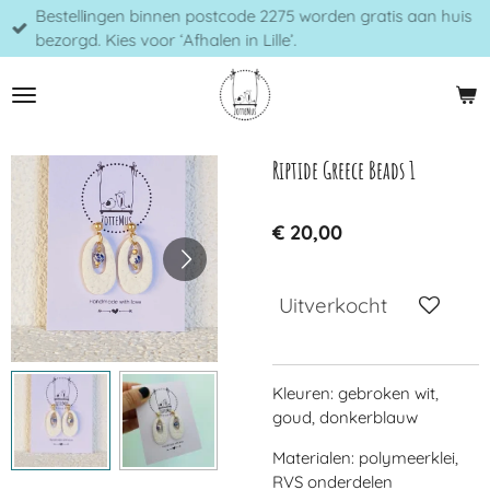
Bestellingen binnen postcode 2275 worden gratis aan huis
Ga
bezorgd. Kies voor ‘Afhalen in Lille’.
direct
naar
de
hoofdinhoud
Riptide Greece Beads 1
€ 20,00
Uitverkocht
Kleuren: gebroken wit,
goud, donkerblauw
Materialen: polymeerklei,
RVS onderdelen