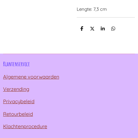
Lengte: 7,3 cm
D
D
S
D
e
e
h
e
l
e
a
l
e
l
r
e
n
e
n
Klantenservice
Algemene voorwaarden
Verzending
Privacybeleid
Retourbeleid
Klachtenprocedure