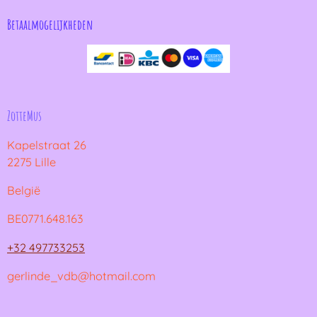
Betaalmogelijkheden
ZotteMus
Kapelstraat 26
2275 Lille
België
BE0771.648.163
+32 497733253
gerlinde_vdb@hotmail.com