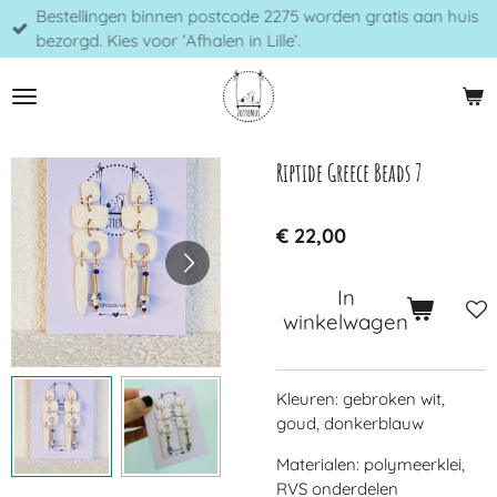
Bestellingen binnen postcode 2275 worden gratis aan huis
Ga
bezorgd. Kies voor ‘Afhalen in Lille’.
direct
naar
de
hoofdinhoud
Riptide Greece Beads 7
€ 22,00
In
winkelwagen
Kleuren: gebroken wit,
goud, donkerblauw
Materialen: polymeerklei,
RVS onderdelen